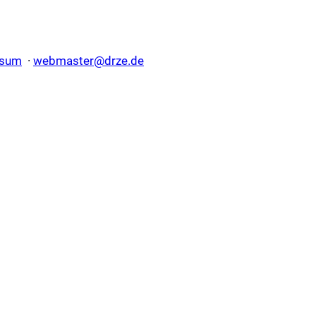
ssum
·
webmaster@drze.de